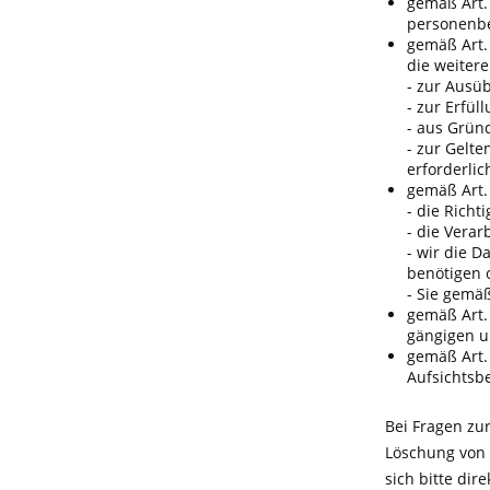
gemäß Art.
personenbe
gemäß Art.
die weiter
- zur Ausü
- zur Erfül
- aus Grün
- zur Gelt
erforderlich
gemäß Art.
- die Richt
- die Vera
- wir die 
benötigen 
- Sie gemä
gemäß Art.
gängigen u
gemäß Art.
Aufsichtsb
Bei Fragen zu
Löschung von 
sich bitte di