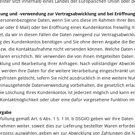
leister sitzt innerhalb eines Landes der Europäischen Union oder 
bung und -verwendung zur Vertragsabwicklung und bei Eröffnun
ersonenbezogene Daten, wenn Sie uns diese im Rahmen Ihrer Beste
r oder E-Mail) oder bei Eröffnung eines Kundenkontos freiwillig mi
t, da wir in diesen Fällen die Daten zwingend zur Vertragsabwick
g des Kundenkontos benötigen und Sie ohne deren Angabe die Bes
bzw. die Kontaktaufnahme nicht versenden können. Welche Daten e
ren ersichtlich. Wir verwenden die von ihnen mitgeteilten Daten g
klung und Bearbeitung Ihrer Anfragen. Nach vollständiger Abwickl
werden Ihre Daten für die weitere Verarbeitung eingeschränkt un
risten gelöscht, sofern Sie nicht ausdrücklich in eine weitere Nu
hinausgehende Datenverwendung vorbehalten, die gesetzlich erlaubt
Die Löschung Ihres Kundenkontos ist jederzeit möglich und kann e
Kontaktmöglichkeit oder über eine dafür vorgesehene Funktion im
ergabe
füllung gemäß Art. 6 Abs. 1 S. 1 lit. b DSGVO geben wir Ihre Daten
ehmen weiter, soweit dies zur Lieferung bestellter Waren erforderl
lprozess auswählen, geben wir zur Abwicklung von Zahlungen die 