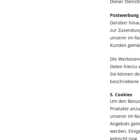
Dieser Dienst
Postwerbung 
Darüber hinau
zur Zusendung
unserer im Ra
Kunden gemäß A
Die Werbesend
Daten hierzu 
Sie können de
beschriebene 
5. Cookies
Um den Besuch
Produkte anzu
unserer im Ra
Angebots gemäß
werden. Einig
gelöscht (sog