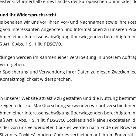
leister sitzt innerhalb eines Landes der Europäischen Union oder 
und Ihr Widerspruchsrecht
s behalten wir uns vor, Ihren Vor- und Nachnamen sowie Ihre Post
 von interessanten Angeboten und Informationen zu unseren Prod
hmen einer Interessensabwägung überwiegenden berechtigten Int
rt. 6 Abs. 1 S. 1 lit. f DSGVO.
ungen werden im Rahmen einer Verarbeitung in unserem Auftrag d
weitergeben.
r Speicherung und Verwendung Ihrer Daten zu diesen Zwecken jede
Kontaktmöglichkeit widersprechen.
 unserer Website attraktiv zu gestalten und die Nutzung bestim
zeigen oder zur Marktforschung verwenden wir auf verschiedenen
hmen einer Interessensabwägung überwiegenden berechtigten Inte
 Art. 6 Abs. 1 S. 1 lit. f DSGVO. Cookies sind kleine Textdateien,
e der von uns verwendeten Cookies werden nach Ende der Browser-
. Sitzungs-Cookies). Andere Cookies verbleiben auf Ihrem Endgerä