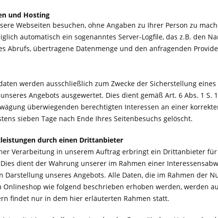
ten und Hosting
sere Webseiten besuchen, ohne Angaben zu Ihrer Person zu mache
iglich automatisch ein sogenanntes Server-Logfile, das z.B. den N
es Abrufs, übertragene Datenmenge und den anfragenden Provider 
sdaten werden ausschließlich zum Zwecke der Sicherstellung eines 
unseres Angebots ausgewertet. Dies dient gemäß Art. 6 Abs. 1 S. 
wägung überwiegenden berechtigten Interessen an einer korrekten
tens sieben Tage nach Ende Ihres Seitenbesuchs gelöscht.
leistungen durch einen Drittanbieter
er Verarbeitung in unserem Auftrag erbringt ein Drittanbieter für
 Dies dient der Wahrung unserer im Rahmen einer Interessensab
en Darstellung unseres Angebots. Alle Daten, die im Rahmen der N
 Onlineshop wie folgend beschrieben erhoben werden, werden auf 
rn findet nur in dem hier erläuterten Rahmen statt.