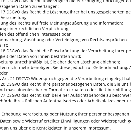
 16 DSGVO das Recht, unverzüglich die Berichtigung unrichtiger od
zogenen Daten zu verlangen;
 17 DSGVO das Recht, die Löschung Ihrer bei uns gespeicherten p
e Verarbeitung
bung des Rechts auf freie Meinungsäußerung und Information;
lung einer rechtlichen Verpflichtung;
den des öffentlichen Interesses oder
endmachung, Ausübung oder Verteidigung von Rechtsansprüchen
 ist;
 18 DSGVO das Recht, die Einschränkung der Verarbeitung Ihrer p
igkeit der Daten von Ihnen bestritten wird;
rbeitung unrechtmäßig ist, Sie aber deren Löschung ablehnen;
Daten nicht mehr benötigen, Sie diese jedoch zur Geltendmachung
oder
ß Art. 21 DSGVO Widerspruch gegen die Verarbeitung eingelegt ha
 20 DSGVO das Recht, Ihre personenbezogenen Daten, die Sie uns be
nd maschinenlesebaren Format zu erhalten oder die Übermittlung
 77 DSGVO das Recht, sich bei einer Aufsichtsbehörde zu beschwere
ehörde Ihres üblichen Aufenthaltsortes oder Arbeitsplatzes oder
r Erhebung, Verarbeitung oder Nutzung Ihrer personenbezogenen D
Daten sowie Widerruf erteilter Einwilligungen oder Widerspruc
rekt an uns über die Kontaktdaten in unserem Impressum.