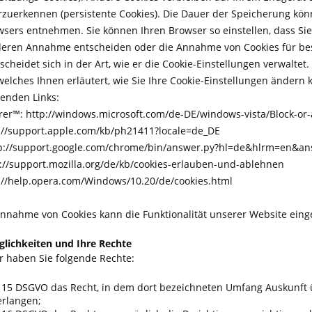
zuerkennen (persistente Cookies). Die Dauer der Speicherung könn
sers entnehmen. Sie können Ihren Browser so einstellen, dass Si
deren Annahme entscheiden oder die Annahme von Cookies für best
cheidet sich in der Art, wie er die Cookie-Einstellungen verwaltet
elches Ihnen erläutert, wie Sie Ihre Cookie-Einstellungen ändern k
genden Links:
orer™: http://windows.microsoft.com/de-DE/windows-vista/Block-or-
s://support.apple.com/kb/ph21411?locale=de_DE
p://support.google.com/chrome/bin/answer.py?hl=de&hlrm=en&a
s://support.mozilla.org/de/kb/cookies-erlauben-und-ablehnen
://help.opera.com/Windows/10.20/de/cookies.html
annahme von Cookies kann die Funktionalität unserer Website eing
lichkeiten und Ihre Rechte
er haben Sie folgende Rechte:
 15 DSGVO das Recht, in dem dort bezeichneten Umfang Auskunft 
erlangen;