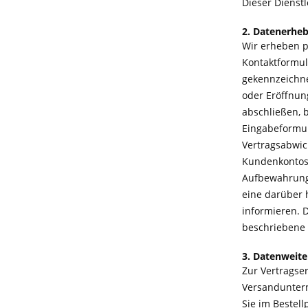
Dieser Dienst
2. Datenerhe
Wir erheben p
Kontaktformula
gekennzeichne
oder Eröffnun
abschließen, 
Eingabeformula
Vertragsabwic
Kundenkontos 
Aufbewahrungsf
eine darüber 
informieren. 
beschriebene 
3. Datenweit
Zur Vertragser
Versanduntern
Sie im Bestel