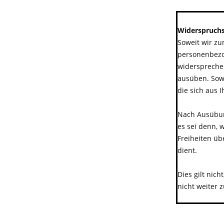
***********
Widerspruchs
Soweit wir z
personenbezog
widersprechen
ausüben. Sowe
die sich aus 
Nach Ausübun
es sei denn, 
Freiheiten ü
dient.
Dies gilt nic
nicht weiter 