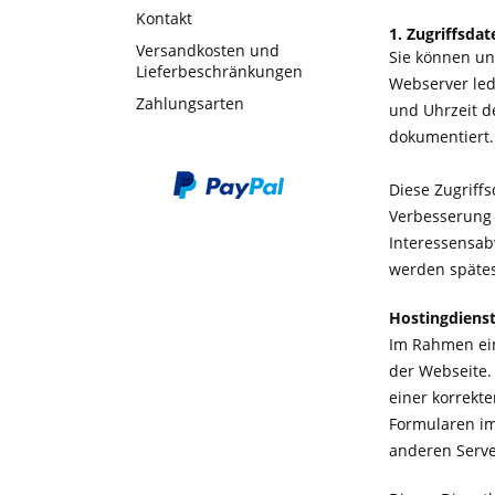
Kontakt
1. Zugriffsda
Versandkosten und
Sie können un
Lieferbeschränkungen
Webserver led
Zahlungsarten
und Uhrzeit d
dokumentiert.
Diese Zugriff
Verbesserung 
Interessensab
werden spätes
Hostingdienst
Im Rahmen ein
der Webseite.
einer korrekt
Formularen im
anderen Serve