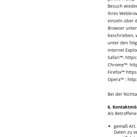
Besuch wieder
Ihres Webbrow
einzeln über 
Browser unters
beschrieben, w
unter den fol
Internet Expl
Safari™: http
Chrome™: htt
Firefox™ http
Opera™ : http
Bei der Nicht
6. Kontaktmög
Als Betroffen
gemäß Art.
Daten zu v