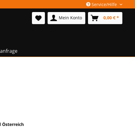
Service/Hilfe
Mein Konto
0,00 € *
anfrage
 Österreich