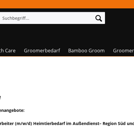
th Care
Groomerbedarf
Bamboo Groom
Groomer
e
lenangebote:
rbeiter (m/w/d) Heimtierbedarf im Außendienst– Region Süd und