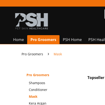
Home
Pro Groomers
PSH Home
PSH Heal
Pro Groomers
Mask
Pro Groomers
Topseller
Shampoos
Conditioner
Mask
Kera Argan