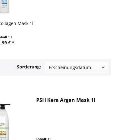
Collagen Mask 1l
nhalt
1 l
,99 € *
Sortierung:
PSH Kera Argan Mask 1l
Inhalt
1 l