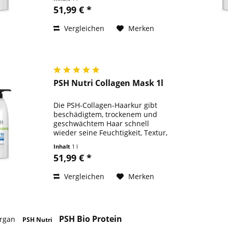
51,99 € *
Vergleichen
Merken
PSH Nutri Collagen Mask 1l
Die PSH-Collagen-Haarkur gibt
beschädigtem, trockenem und
geschwächtem Haar schnell
wieder seine Feuchtigkeit, Textur,
Weichheit, Elastizität und Glanz,
Inhalt
1 l
was charakteristisch für
51,99 € *
gesundes Fell ist, zurück. Das
enthaltene...
Vergleichen
Merken
PSH Bio Protein
Argan
PSH Nutri