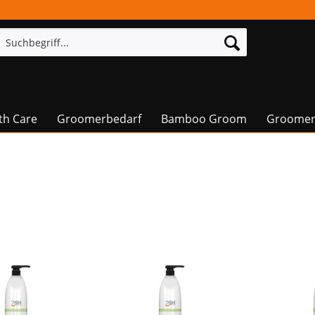
th Care
Groomerbedarf
Bamboo Groom
Groomer