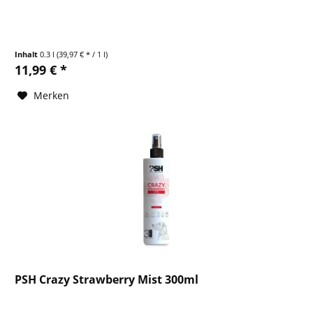
Inhalt
0.3 l
(39,97 € * / 1 l)
11,99 € *
Merken
PSH Crazy Strawberry Mist 300ml