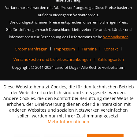
Inselzuschlag.
Variantenartikel werden mit "ab-Preisen" angezeigt. Diese Preise basieren
auf dem niedrigsten Variantenpreis.
Die durchgestrichenen Preise entsprechen unserem bisherigen Preis.
Gilt für Lieferungen nach Deutschland. Lieferzeiten für andere Länder und
Informationen zur Berechnung des Liefertermins siehe
Versandkosten
Groomeranfragen
Impressum
Termine
Kontakt
Versandkosten und Lieferbeschränkungen
Zahlungsarten
Copyright © 2011-2024 Land of Dogs - Alle Rechte vorbehalten.
Diese Website benutzt Cookies, die für den technischen Betrieb
der Website erforderlich sind und stets gesetzt werden.
Andere Cookies, die den Komfort bei Benutzung dieser Website
erhöhen, der Direktwerbung dienen oder die Interaktion mit
anderen Websites und sozialen Netzwerken vereinfachen
sollen, werden nur mit Ihrer Zustimmung gesetzt.
Mehr Informationen